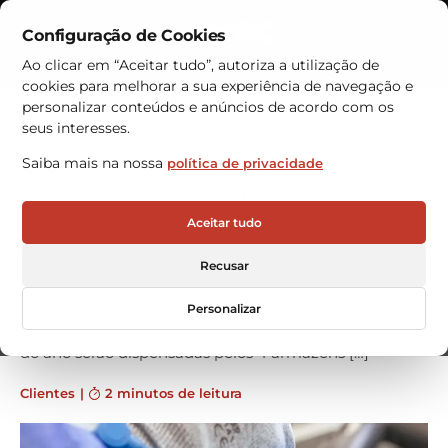
Configuração de Cookies
Contactos
Ao clicar em “Aceitar tudo”, autoriza a utilização de
cookies para melhorar a sua experiência de navegação e
Armazéns Automáticos
personalizar conteúdos e anúncios de acordo com os
seus interesses.
ANOVO Andes adquire 4
Saiba mais na nossa
política de privacidade
armazéns automáticos à VRC
A aposta em armazéns automáticos verticais, por
Aceitar tudo
parte da ANOVO ANDES no Chile, surgiu com as
recentes remodelações que a empresa esta a
Recusar
concretizar com vista a melhorar todo o serviço de
reparação de smartphones e tablets. As mais de 20
Personalizar
milhões de peças de reparação consumidas ao longo
do ano serão dispensadas pelos 4 armazéns […]
Clientes
|
2 minutos de leitura