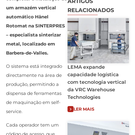
ARTIGOS
um armazém vertical
RELACIONADOS
automático Hänel
Rotomat na SINTERPRES
– especialista sinterizar
metal, localizado em
Barbera-de-Valles.
O sistema está integrado
LEMA expande
capacidade logística
directamente na área de
com tecnologia vertical
produção, permitindo a
da VRC Warehouse
dispensa de ferramentas
Technologies
de maquinação em self-
LER MAIS
service.
Cada operador tem um
código de acesso, que