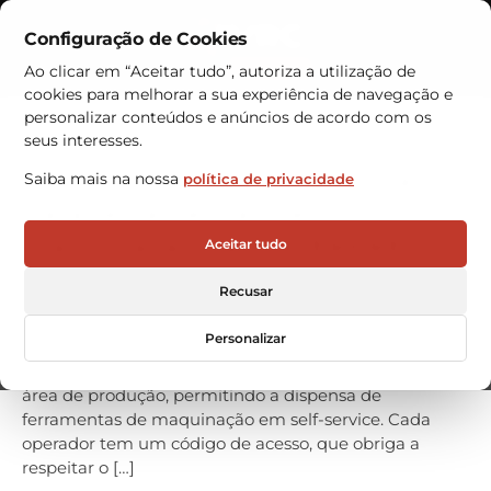
Configuração de Cookies
Contactos
Ao clicar em “Aceitar tudo”, autoriza a utilização de
cookies para melhorar a sua experiência de navegação e
Armazéns Automáticos
personalizar conteúdos e anúncios de acordo com os
seus interesses.
Armário automático vertical
Saiba mais na nossa
política de privacidade
para ferramentas de
maquinação na SINTERPRES
Aceitar tudo
A VRC WAREHOUSE TECHNOLOGIES acaba de
Recusar
completar a instalação de um armazém vertical
automático Hänel Rotomat na SINTERPRES –
Personalizar
especialista sinterizar metal, localizado em Barbera-
de-Valles. O sistema está integrado directamente na
área de produção, permitindo a dispensa de
ferramentas de maquinação em self-service. Cada
operador tem um código de acesso, que obriga a
respeitar o […]