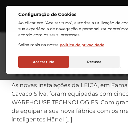
Configuração de Cookies
Indústrias
Armazéns Au
Ao clicar em “Aceitar tudo”, autoriza a utilização de co
sua experiência de navegação e personalizar conteúdo
acordo com os seus interesses.
Saiba mais na nossa
política de privacidade
Aceitar tudo
Recusar
Armazéns autom
As novas instalações da LEICA, em Famal
Cavaco Silva, foram equipadas com cinco
WAREHOUSE TECHNOLOGIES. Com grande a
de equipar a sua nova fábrica com os m
inteligentes Hänel […]