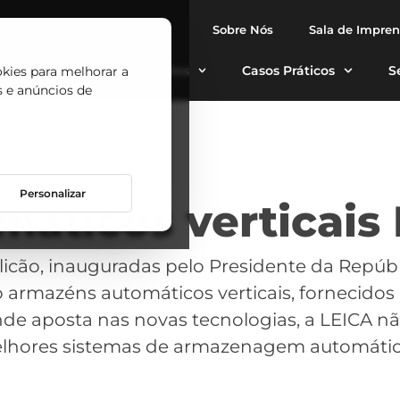
Sobre Nós
Sala de Impre
tomáticos
Aplicações
Casos Práticos
S
okies para melhorar a
s e anúncios de
Personalizar
áticos verticais
icão, inauguradas pelo Presidente da Repúbl
 armazéns automáticos verticais, fornecidos
posta nas novas tecnologias, a LEICA não
elhores sistemas de armazenagem automátic