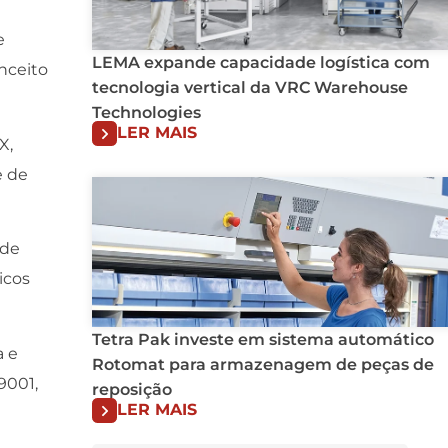
e
LEMA expande capacidade logística com
nceito
tecnologia vertical da VRC Warehouse
Technologies
LER MAIS
X,
e de
 de
icos
Tetra Pak investe em sistema automático
 e
Rotomat para armazenagem de peças de
9001,
reposição
LER MAIS