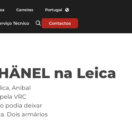
nsa
Carreiras
Portugal
erviço Técnico
Contactos
 HÄNEL na Leica
ica, Aníbal
 pela VRC
 podia deixar
a. Dois armários