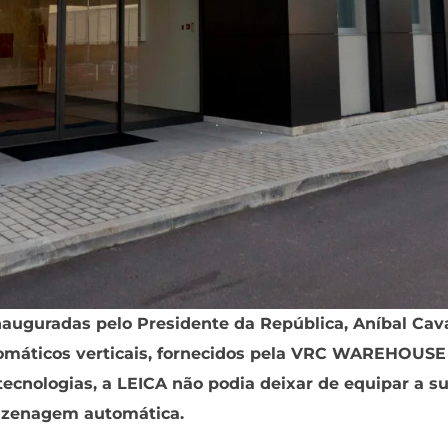
nauguradas pelo Presidente da República, Aníbal Cav
tomáticos verticais, fornecidos pela VRC WAREHOUSE
nologias, a LEICA não podia deixar de equipar a s
azenagem automática.