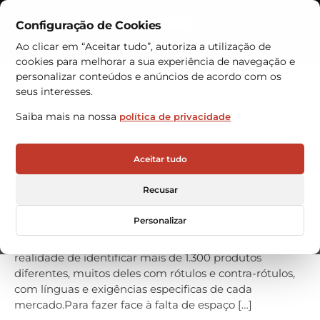
Configuração de Cookies
Contactos
Ao clicar em “Aceitar tudo”, autoriza a utilização de
cookies para melhorar a sua experiência de navegação e
Armazéns Automáticos
personalizar conteúdos e anúncios de acordo com os
seus interesses.
Armazéns VRC asseguram
Saiba mais na nossa
política de privacidade
gestão de etiquetas da Paladin,
Creative e Peninsular
Aceitar tudo
RÓTULOS E ETIQUETAS DAS MARCAS PALADIN,
Recusar
CREATIVE E PENINSULAR ACONDICIONADAS EM
ARMAZÉNS AUTOMÁTICOS VERTICAIS VRC
Personalizar
A MENDES GONÇALVES, detentora das marcas
PALADIN, CREATIVE e PENINSULAR conhece bem a
realidade de identificar mais de 1.300 produtos
diferentes, muitos deles com rótulos e contra-rótulos,
com línguas e exigências especificas de cada
mercado.Para fazer face à falta de espaço […]