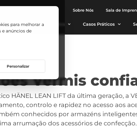
Sobre Nós
Sala de Impre
tomáticos
Aplicações
Casos Práticos
S
okies para melhorar a
s e anúncios de
Personalizar
ões Vermis confi
ico HÄNEL LEAN LIFT da última geração, a V
ento, controlo e rapidez no acesso aos ace
ambém conhecidos por armazéns inteligente
ima arrumação dos acessórios de confecção. 