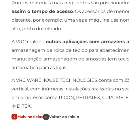
Run, os materiais mais frequentes são posicionad
assim o tempo de acesso
. Os acessórios de men
distante, por exemplo, uma vez a máquina usa norm
alto, perto do telhado.
A VRC realizou
outras aplicações com armazéns a
armazenagem de rolos de tecido para abastecime
manutenção, armazenagem de amostras (em tecid
automática para as lojas.
A VRC WAREHOUSE TECHNOLOGIES conta com 23 an
vertical, com inúmeras instalações realizadas no se
em empresas como RICON, PETRATEX, CRIALME, F
INDITEX.
Mais notícias
Voltar ao ínicio