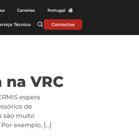
nsa
Carreiras
Portugal
erviço Técnico
Contactos
a na VRC
ERMIS espera
ssórios de
s são muito
Por exemplo, […]