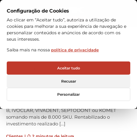
Configuração de Cookies
Contactos
Ao clicar em “Aceitar tudo”, autoriza a utilização de
cookies para melhorar a sua experiência de navegação e
Armazéns Automáticos
personalizar conteúdos e anúncios de acordo com os
seus interesses.
Dental Ibérica reforça
Saiba mais na nossa
política de privacidade
confiança nos armazéns
automáticos VRC
Aceitar tudo
A melhoria do serviço ao cliente e a aposta contínua
Recusar
no seu processo logístico, faz da DENTAL IBÉRICA uma
referência no setor odontológico em Espanha, sendo
Personalizar
distribuidor de mais de 30 marcas lideres como ID
PREMIUM, VOCO, DENTSPLY-MAILLEFER, 3M, ORAL
B, IVOCLAR, VIVADENT, SEPTODONT ou KOMET
somando mais de 8.000 SKU. Rentabilizado o
investimento realizado […]
Clientes
|
2 minutos de leitura