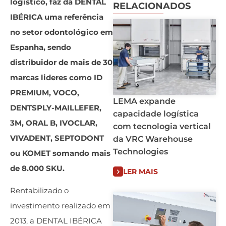
logístico, faz da DENTAL
RELACIONADOS
IBÉRICA uma referência
no setor odontológico em
Espanha, sendo
distribuidor de mais de 30
marcas lideres como ID
PREMIUM, VOCO,
LEMA expande
DENTSPLY-MAILLEFER,
capacidade logística
3M, ORAL B, IVOCLAR,
com tecnologia vertical
VIVADENT, SEPTODONT
da VRC Warehouse
Technologies
ou KOMET somando mais
de 8.000 SKU.
LER MAIS
Rentabilizado o
investimento realizado em
2013, a DENTAL IBÉRICA