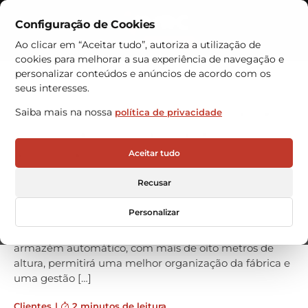
Configuração de Cookies
Contactos
Ao clicar em “Aceitar tudo”, autoriza a utilização de
cookies para melhorar a sua experiência de navegação e
Armazéns Automáticos
personalizar conteúdos e anúncios de acordo com os
seus interesses.
Ferreira Avelar inova linha de
Saiba mais na nossa
política de privacidade
produção com armazém
automático VRC
Aceitar tudo
A empresa Ferreira Avelar e Irmão, em Santa Maria da
Recusar
Feira, aposta na modernização da sua linha de
produção com a aquisição de um armazém
Personalizar
automático Hänel Rotomat. A VRC WAREHOUSE
TECHNOLOGIES foi o fornecedor selecionado. O
armazém automático, com mais de oito metros de
altura, permitirá uma melhor organização da fábrica e
uma gestão […]
Clientes
|
2 minutos de leitura