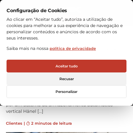
Configuração de Cookies
Contactos
Ao clicar em “Aceitar tudo”, autoriza a utilização de
cookies para melhorar a sua experiência de navegação e
Armazéns Automáticos
personalizar conteúdos e anúncios de acordo com os
seus interesses.
Grupo Tedisa adquire armazém
Saiba mais na nossa
política de privacidade
automático VRC
O grupo de acoplamentos de precisão Tedisa
Aceitar tudo
confirmou o pedido de compra de um armazém
automático à VRC WAREHOUSE TECHNOLOGIES,
Recusar
para a sua unidade de produção em Bizkaia, Espanha.
Para fazer face à grande quantidade de stock da serie
Personalizar
padrão que tem disponível, o Grupo Tedisa apostou
por um sistema de armazenamento automático
vertical Hänel […]
Clientes
|
2 minutos de leitura