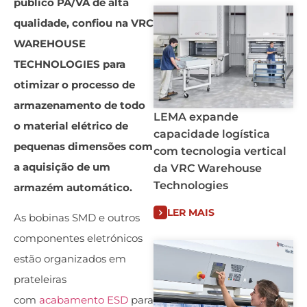
público PA/VA de alta
qualidade, confiou na VRC
WAREHOUSE
TECHNOLOGIES para
otimizar o processo de
armazenamento de todo
LEMA expande
o material elétrico de
capacidade logística
pequenas dimensões com
com tecnologia vertical
a aquisição de um
da VRC Warehouse
Technologies
armazém automático.
LER MAIS
As bobinas SMD e outros
componentes eletrónicos
estão organizados em
prateleiras
com
acabamento ESD
para