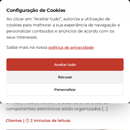
Configuração de Cookies
Contactos
Ao clicar em “Aceitar tudo”, autoriza a utilização de
cookies para melhorar a sua experiência de navegação e
Armazéns Automáticos
personalizar conteúdos e anúncios de acordo com os
seus interesses.
LDA AUDIO TECH escolhe
Saiba mais na nossa
política de privacidade
armazém automático da VRC
A empresa LDA AUDIO TECH, fabricante espanhol de
Aceitar tudo
sistemas de alarme de voz e endereço público PA/VA
de alta qualidade, confiou na VRC WAREHOUSE
Recusar
TECHNOLOGIES para otimizar o processo de
armazenamento de todo o material elétrico de
Personalizar
pequenas dimensões com a aquisição de um
armazém automático. As bobinas SMD e outros
componentes eletrónicos estão organizados […]
Clientes
|
2 minutos de leitura