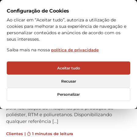
Configuração de Cookies
Contactos
Ao clicar em “Aceitar tudo”, autoriza a utilização de
cookies para melhorar a sua experiência de navegação e
Armazéns Automáticos
personalizar conteúdos e anúncios de acordo com os
seus interesses.
Mágnum Venus Products
Saiba mais na nossa
política de privacidade
compra armazém À VRC
A empresa madrilena MÁGNUM VENUS PRODUCTS
Aceitar tudo
(MVP) investiu num armazém automático vertical
HÄNEL ROTOMAT com o objetivo de maximizar a sua
Recusar
capacidade de armazenamento. Localizado na zona
central da produção, o armazém vertical acondiciona
Personalizar
peças pequenas, como parafusos e anilhas, necessárias
para fabricação de máquinas para produção de
poliéster, RTM e poliuretanos. Disponibilizando
qualquer referência […]
Clientes
|
1 minutos de leitura