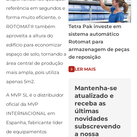
referência em segundos e
forma muito eficiente, o
ROTOMAT® também
Tetra Pak investe em
sistema automático
aproveita a altura do
Rotomat para
edifício para economizar
armazenagem de peças
espaço de solo, tornando a
de reposição
área central de produção
LER MAIS
mais ampla, pois utiliza
apenas 5m2.
Mantenha-se
atualizado e
A MVP SL é o distribuidor
receba as
oficial da MVP
últimas
INTERNACIONAL em
novidades
Espanha, fabricante líder
subscrevendo
de equipamentos
a nossa