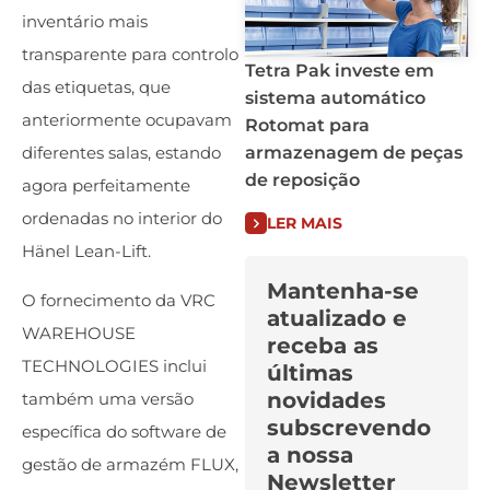
inventário mais
transparente para controlo
Tetra Pak investe em
das etiquetas, que
sistema automático
anteriormente ocupavam
Rotomat para
armazenagem de peças
diferentes salas, estando
de reposição
agora perfeitamente
ordenadas no interior do
LER MAIS
Hänel Lean-Lift.
Mantenha-se
O fornecimento da VRC
atualizado e
WAREHOUSE
receba as
TECHNOLOGIES inclui
últimas
novidades
também uma versão
subscrevendo
específica do software de
a nossa
gestão de armazém FLUX,
Newsletter