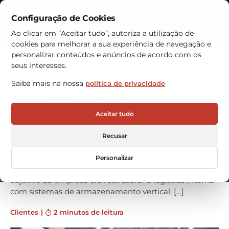
Configuração de Cookies
Contactos
Ao clicar em “Aceitar tudo”, autoriza a utilização de
cookies para melhorar a sua experiência de navegação e
Armazéns Automáticos
personalizar conteúdos e anúncios de acordo com os
seus interesses.
Mendes Gonçalves equipada
Saiba mais na nossa
política de privacidade
com HÄNEL LEAN-LIFT
A Mendes Gonçalves adquiriu um armazém
Aceitar tudo
automático vertical Hänel Lean-Lift. A falta de espaço
na fábrica ditou a escolha deste equipamento
Recusar
fornecido pela VRC WAREHOUSE TECHNOLOGIES. A
instalação foi realizada em 2013 e o sistema de
Personalizar
armazenagem já está totalmente operacional. O
objetivo da empresa era restruturar a logística interna
com sistemas de armazenamento vertical. […]
Clientes
|
2 minutos de leitura