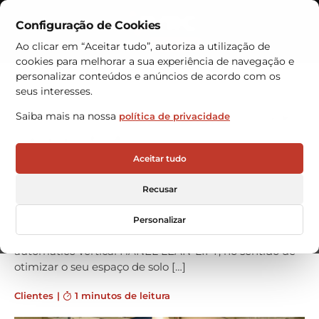
Configuração de Cookies
Contactos
Ao clicar em “Aceitar tudo”, autoriza a utilização de
cookies para melhorar a sua experiência de navegação e
Armazéns Automáticos
personalizar conteúdos e anúncios de acordo com os
seus interesses.
Novo armazém automático VRC
Saiba mais na nossa
política de privacidade
para a CESA
NOVO ARMAZÉM AUTOMÁTICO VRC PARA EMPRESA
Aceitar tudo
CESA DO GRUPO AIRBUS DEFENCE AND SPACE A
CESA – COMPAÑIA ESPAÑOLA DE SISTEMAS
Recusar
AERONAUTICOS S.A, empresa europeia líder no sector
de equipamentos de mecânica de fluidos para a
Personalizar
aeronáutica, confirmou a compra de um armazém
automático vertical HÄNEL LEAN-LIFT, no sentido de
otimizar o seu espaço de solo […]
Clientes
|
1 minutos de leitura