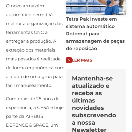
O novo armazém
automático permitirá
Tetra Pak investe em
melhor a organização das
sistema automático
ferramentas CNC a
Rotomat para
armazenagem de peças
entregar à produção. A
de reposição
extração dos materiais
mais pesados é realizada
LER MAIS
de forma ergonómica com
a ajuda de uma grua para
Mantenha-se
atualizado e
fácil manuseamento.
receba as
Com mais de 25 anos de
últimas
novidades
experiência, a CESA é hoje
subscrevendo
parte da AIRBUS
a nossa
DEFENCE & SPACE, um
Newsletter