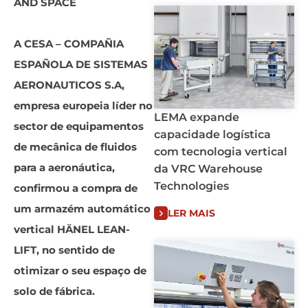
AND SPACE
A CESA – COMPAÑIA
ESPAÑOLA DE SISTEMAS
AERONAUTICOS S.A,
empresa europeia líder no
LEMA expande
sector de equipamentos
capacidade logística
de mecânica de fluidos
com tecnologia vertical
para a aeronáutica,
da VRC Warehouse
Technologies
confirmou a compra de
um armazém automático
LER MAIS
vertical HÄNEL LEAN-
LIFT, no sentido de
otimizar o seu espaço de
solo de fábrica.