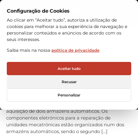
Configuração de Cookies
Contactos
Ao clicar em “Aceitar tudo”, autoriza a utilização de
cookies para melhorar a sua experiência de navegação e
Armazéns Automáticos
personalizar conteúdos e anúncios de acordo com os
seus interesses.
SEW-EURODRIVE PORTUGAL
Saiba mais na nossa
política de privacidade
com armazéns automáticos
VRC
Aceitar tudo
A empresa SEW-EURODRIVE PORTUGAL, especialista
Recusar
em tecnologia de accionamentos industriais, confiou
na VRC WAREHOUSE TECHNOLOGIES para otimizar o
Personalizar
processo de armazenamento da sua unidade de
produção, sedeada na Mealhada, Portugal, com a
aquisição de dois armazéns automáticos. Os
componentes eletrónicos para a reparação de
unidades mecatrónicas estão organizados num dos
armazéns automáticos, sendo o segundo […]