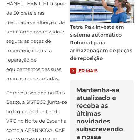
HÄNEL LEAN LIFT dispõe
de 50 prateleiras
destinadas a albergar, de
Tetra Pak investe em
uma forma organizada e
sistema automático
segura, as peças de
Rotomat para
armazenagem de peças
manutenção para a
de reposição
reparação de
equipamentos das suas
LER MAIS
marcas representadas.
Mantenha-se
Empresa sediada no Pais
atualizado e
Basco, a SISTECO junta-se
receba as
ao leque de clientes da
últimas
novidades
VRC no Norte de Espanha
subscrevendo
como a AERNNOVA, CAF
a nossa
ou DANOBAT GROUP.