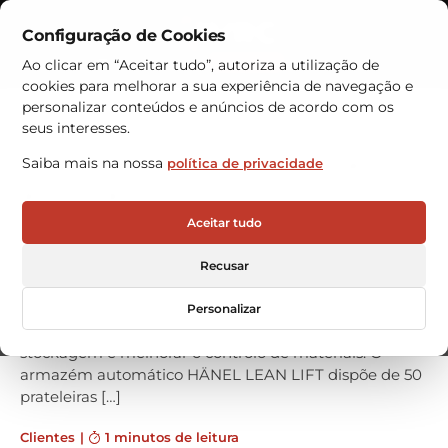
Configuração de Cookies
Contactos
Ao clicar em “Aceitar tudo”, autoriza a utilização de
cookies para melhorar a sua experiência de navegação e
Armazéns Automáticos
personalizar conteúdos e anúncios de acordo com os
seus interesses.
SISTECO com novo armazém
Saiba mais na nossa
política de privacidade
automático
A empresa SISTECO MÁQUINAS-HERRAMIENTA S.L.
Aceitar tudo
especializada em tecnologia de corte para metais,
fornecedor de serras de fita, serras de disco e
Recusar
máquinas de corte a jato de água waterjet escolheu
armazéns automáticos da VRC WAREHOUSE
Personalizar
TECHNOLOGIES para aumentar a capacidade de
stockagem e melhorar o controlo de materiais. O
armazém automático HÄNEL LEAN LIFT dispõe de 50
prateleiras […]
Clientes
|
1 minutos de leitura