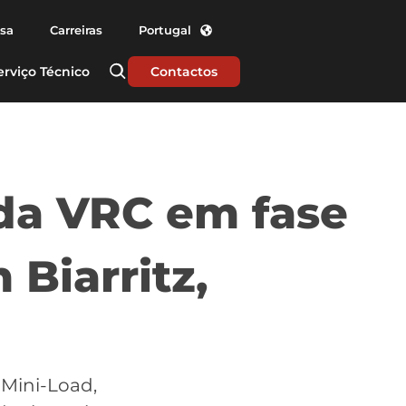
nsa
Carreiras
Portugal
erviço Técnico
Contactos
da VRC em fase
 Biarritz,
 Mini-Load,