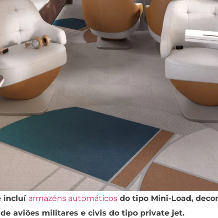
 incluí
armazéns automáticos
do tipo Mini-Load, deco
e aviões militares e civis do tipo private jet.