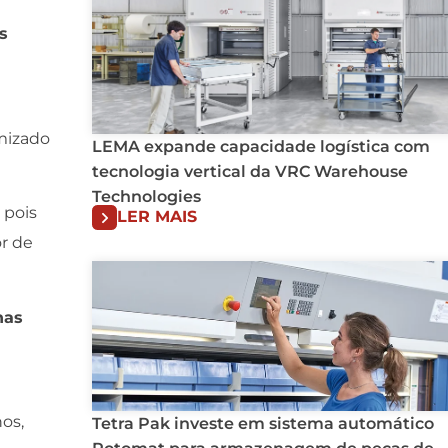
s
mizado
LEMA expande capacidade logística com
tecnologia vertical da VRC Warehouse
Technologies
 pois
LER MAIS
or de
nas
os,
Tetra Pak investe em sistema automático