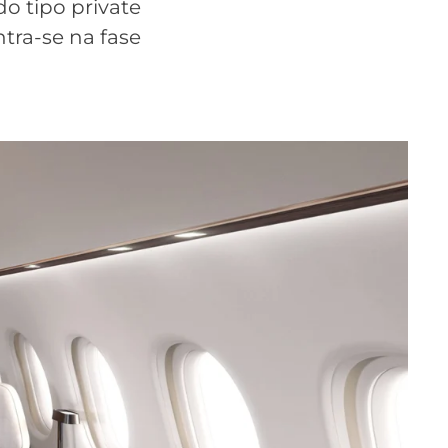
do tipo private
tra-se na fase