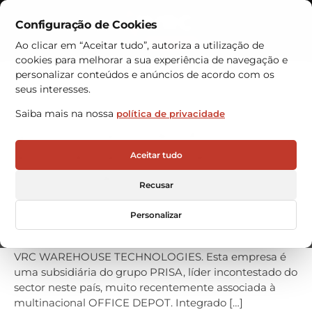
Configuração de Cookies
Contactos
Ao clicar em “Aceitar tudo”, autoriza a utilização de
cookies para melhorar a sua experiência de navegação e
Armazéns Automáticos
personalizar conteúdos e anúncios de acordo com os
seus interesses.
SURTIVENTAS, empresa do
Saiba mais na nossa
política de privacidade
grupo chileno PRISA
automatiza centro de
Aceitar tudo
distribuição
Recusar
SURTIVENTAS, especialista chileno em distribuição de
produtos de papelaria, com mais de 300 colaboradores
Personalizar
automatizou o seu armazém com a aquisição de
sistemas de picking de alta velocidade fornecidos pela
VRC WAREHOUSE TECHNOLOGIES. Esta empresa é
uma subsidiária do grupo PRISA, líder incontestado do
sector neste país, muito recentemente associada à
multinacional OFFICE DEPOT. Integrado […]