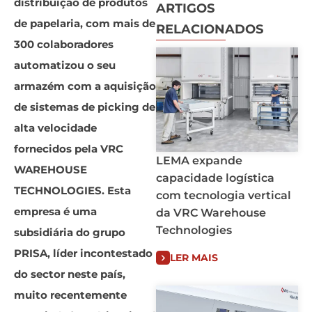
distribuição de produtos
ARTIGOS
de papelaria, com mais de
RELACIONADOS
300 colaboradores
automatizou o seu
armazém com a aquisição
de sistemas de picking de
alta velocidade
fornecidos pela VRC
LEMA expande
WAREHOUSE
capacidade logística
TECHNOLOGIES. Esta
com tecnologia vertical
empresa é uma
da VRC Warehouse
Technologies
subsidiária do grupo
PRISA, líder incontestado
LER MAIS
do sector neste país,
muito recentemente