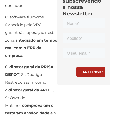
subscrevendo
operador.
a nossa
Newsletter
O software flux.wms
fornecido pela VRC,
garantirá a operação nesta
zona,
integrado em tempo
real com o ERP da
empresa.
O
diretor geral da PRISA
DEPOT
, Sr. Rodrigo
Restrepo assim como
o
diretor geral da ARTE
L,
Sr.Osvaldo
Matzner
comprovaram e
testaram a velocidade
e o