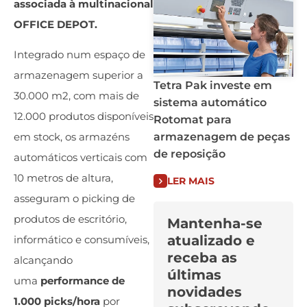
associada à multinacional
OFFICE DEPOT.
Integrado num espaço de
armazenagem superior a
Tetra Pak investe em
30.000 m2, com mais de
sistema automático
12.000 produtos disponíveis
Rotomat para
armazenagem de peças
em stock, os armazéns
de reposição
automáticos verticais com
10 metros de altura,
LER MAIS
asseguram o picking de
produtos de escritório,
Mantenha-se
atualizado e
informático e consumíveis,
receba as
alcançando
últimas
uma
performance de
novidades
1.000 picks/hora
por