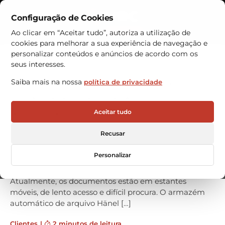
Configuração de Cookies
Contactos
Ao clicar em “Aceitar tudo”, autoriza a utilização de
cookies para melhorar a sua experiência de navegação e
Armazéns Automáticos
personalizar conteúdos e anúncios de acordo com os
seus interesses.
Universidade de Córdoba
Saiba mais na nossa
política de privacidade
investe em armazém
automático para arquivo
Aceitar tudo
A Faculdade de Enfermagem da Universidade de
Recusar
Córdoba, em Espanha, adquiriu um armazém
automático de arquivo Hänel, para o seu novo
Personalizar
armazém. O objetivo principal é o armazenamento
dos registos dos alunos da Faculdade de Enfermagem.
Atualmente, os documentos estão em estantes
móveis, de lento acesso e difícil procura. O armazém
automático de arquivo Hänel […]
Clientes
|
2 minutos de leitura