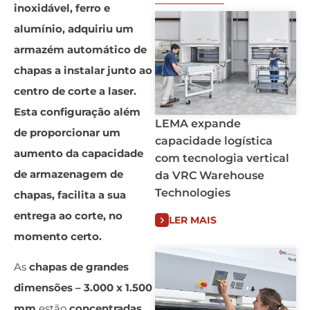
inoxidável, ferro e
alumínio, adquiriu um
armazém automático de
chapas a instalar junto ao
centro de corte a laser.
Esta configuração além
LEMA expande
de proporcionar um
capacidade logística
aumento da capacidade
com tecnologia vertical
de armazenagem de
da VRC Warehouse
Technologies
chapas, facilita a sua
entrega ao corte, no
LER MAIS
momento certo.
As
chapas de grandes
dimensões – 3.000 x 1.500
mm
estão
concentradas