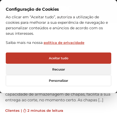
Configuração de Cookies
Contactos
Ao clicar em “Aceitar tudo”, autoriza a utilização de
cookies para melhorar a sua experiência de navegação e
Armazéns Automáticos
personalizar conteúdos e anúncios de acordo com os
seus interesses.
VRC instala armazém
Saiba mais na nossa
política de privacidade
automático de chapas na
CONDE EDNOC
Aceitar tudo
A empresa CONDE EDNOC (Madrid, Espanha)
Recusar
especialista na fabricação de peças de aço inoxidável,
ferro e alumínio, adquiriu um armazém automático de
Personalizar
chapas a instalar junto ao centro de corte a laser. Esta
configuração além de proporcionar um aumento da
capacidade de armazenagem de chapas, facilita a sua
entrega ao corte, no momento certo. As chapas […]
Clientes
|
2 minutos de leitura