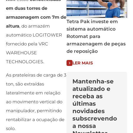
em duas torres de
armazenagem com 7m de
Tetra Pak investe em
altura
, do armazém
sistema automático
automático LOGITOWER
Rotomat para
armazenagem de peças
fornecido pela VRC
de reposição
WAREHOUSE
TECHNOLOGIES.
LER MAIS
As prateleiras de carga de 3
Mantenha-se
ton, são extraídas
atualizado e
lateralmente em relação
receba as
ao movimento vertical do
últimas
novidades
manipulador, permitindo
subscrevendo
rentabilizar a ocupação de
a nossa
solo.