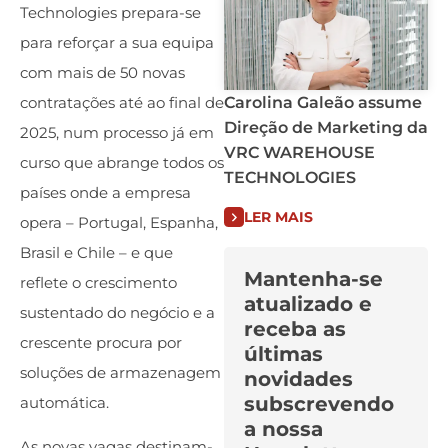
Technologies prepara-se
para reforçar a sua equipa
com mais de 50 novas
contratações até ao final de
Carolina Galeão assume
Direção de Marketing da
2025, num processo já em
VRC WAREHOUSE
curso que abrange todos os
TECHNOLOGIES
países onde a empresa
LER MAIS
opera – Portugal, Espanha,
Brasil e Chile – e que
Mantenha-se
reflete o crescimento
atualizado e
sustentado do negócio e a
receba as
crescente procura por
últimas
soluções de armazenagem
novidades
subscrevendo
automática.
a nossa
As novas vagas destinam-