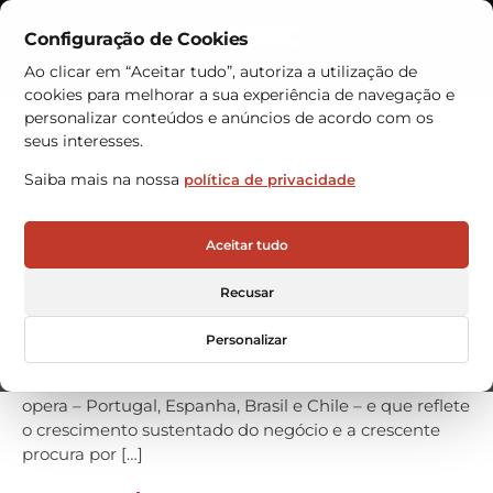
Configuração de Cookies
Contactos
Ao clicar em “Aceitar tudo”, autoriza a utilização de
cookies para melhorar a sua experiência de navegação e
Armazéns Automáticos
personalizar conteúdos e anúncios de acordo com os
seus interesses.
VRC Warehouse Technologies
Saiba mais na nossa
política de privacidade
cria mais de 50 oportunidades
de emprego em Portugal,
Aceitar tudo
Espanha, Brasil e Chile
Recusar
A VRC Warehouse Technologies prepara-se para
reforçar a sua equipa com mais de 50 novas
Personalizar
contratações até ao final de 2025, num processo já em
curso que abrange todos os países onde a empresa
opera – Portugal, Espanha, Brasil e Chile – e que reflete
o crescimento sustentado do negócio e a crescente
procura por […]