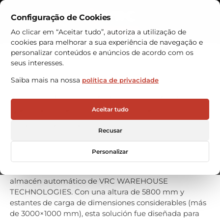
Configuração de Cookies
Contactos
Ao clicar em “Aceitar tudo”, autoriza a utilização de
cookies para melhorar a sua experiência de navegação e
Armazéns Automáticos
personalizar conteúdos e anúncios de acordo com os
seus interesses.
PAVIGRÉS adquire armazém
Saiba mais na nossa
política de privacidade
automático para otimizar a
gestão de materiais de
Aceitar tudo
manutenção
Recusar
PAVIGRÉS, una de las principales empresas de
revestimientos cerámicos de Portugal, ha reforzado
Personalizar
recientemente su capacidad de almacenamiento de
material de mantenimiento con la adquisición de un
almacén automático de VRC WAREHOUSE
TECHNOLOGIES. Con una altura de 5800 mm y
estantes de carga de dimensiones considerables (más
de 3000×1000 mm), esta solución fue diseñada para