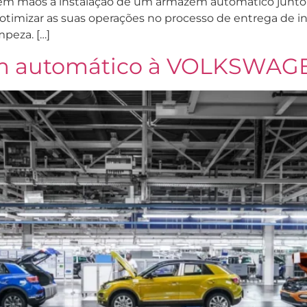
os a instalação de um armazém automático junto à no
otimizar as suas operações no processo de entrega de in
mpeza. […]
ém automático à VOLKSWA