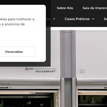
l, Caminho de Ferro 
Sobre Nós
Sala de Impre
tomáticos
Aplicações
Casos Práticos
S
okies para melhorar a
ua eficiência com dois arm
s e anúncios de
Personalizar