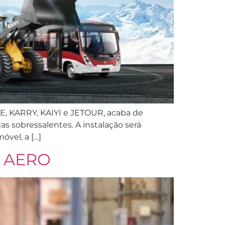
, KARRY, KAIYI e JETOUR, acaba de
s sobressalentes. A instalação será
vel, a […]
P AERO