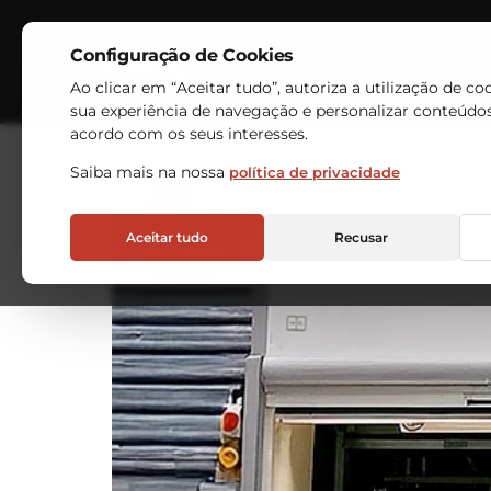
Setor:
Automóve
Configuração de Cookies
Indústrias
Armazéns Au
Ao clicar em “Aceitar tudo”, autoriza a utilização de co
DELTA VIGO eleva a s
sua experiência de navegação e personalizar conteúdo
acordo com os seus interesses.
Saiba mais na nossa
política de privacidade
Aceitar tudo
Recusar