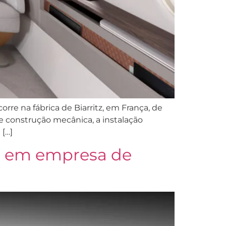
rre na fábrica de Biarritz, em França, de
e construção mecânica, a instalação
 […]
d em empresa de