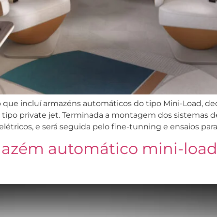
o que incluí armazéns automáticos do tipo Mini-Load, deco
do tipo private jet. Terminada a montagem dos sistemas d
létricos, e será seguida pelo fine-tunning e ensaios para
azém automático mini-loa